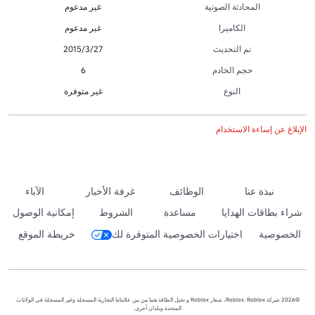
المحادثة الصوتية
غير مدعوم
الكاميرا
غير مدعوم
تم التحديث
27‏/3‏/2015
حجم الخادم
6
النوع
غير متوفرة
الإبلاغ عن إساءة الاستخدام
نبذة عنا
الوظائف
غرفة الأخبار
الآباء
شراء بطاقات الهدايا
مساعدة
الشروط
إمكانية الوصول
الخصوصية
اختيارات الخصوصية المتوفرة لك
خريطة الموقع
©2026 شركة Roblox. Roblox، شعار Roblox و تخيل الطاقة هما من بين علاماتنا التجارية المسجلة وغير المسجلة في الولايات
المتحدة وبلدان أخرى.