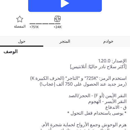
المفضلة
751K+
24K+
خوادم
المتجر
حول
الوصف