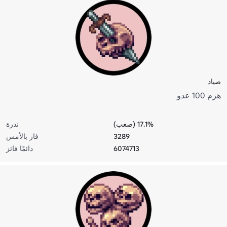
صياد
هزم 100 عدو
17.1% (صعب)
ندرة
3289
فاز بالأمس
6074713
دائمًا فائز