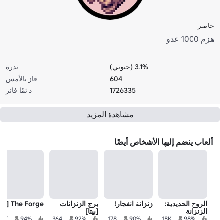
حاصر
هزم 1000 عدو
3.1% (جنوني)
ندرة
604
فاز بالأمس
1726335
دائمًا فائز
مشاهدة المزيد
ألعاب ينضم إليها الأشخاص أيضًا
الروح الحديدية:
زنزانة انفجار!
برج الزنزانات
The Forge [بيتا]
الزنزانة
[بيتا]
1.9K
94%
364
92%
178
90%
18K
98%