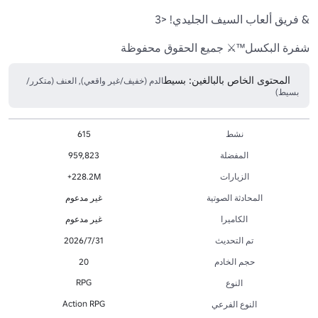
شفرة البكسل™⚔️ جميع الحقوق محفوظة 
المحتوى الخاص بالبالغين: بسيط
الدم (خفيف/غير واقعي), العنف (متكرر/
بسيط)
نشط
615
المفضلة
959,823
الزيارات
228.2M+
المحادثة الصوتية
غير مدعوم
الكاميرا
غير مدعوم
تم التحديث
31‏/7‏/2026
حجم الخادم
20
RPG
النوع
Action RPG
النوع الفرعي