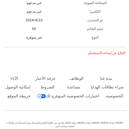
المحادثة الصوتية
غير مدعوم
الكاميرا
غير مدعوم
تم التحديث
23‏/4‏/2024
حجم الخادم
50
النوع
غير متوفرة
الإبلاغ عن إساءة الاستخدام
نبذة عنا
الوظائف
غرفة الأخبار
الآباء
شراء بطاقات الهدايا
مساعدة
الشروط
إمكانية الوصول
الخصوصية
اختيارات الخصوصية المتوفرة لك
خريطة الموقع
©2026 شركة Roblox. Roblox، شعار Roblox و تخيل الطاقة هما من بين علاماتنا التجارية المسجلة وغير المسجلة في الولايات
المتحدة وبلدان أخرى.