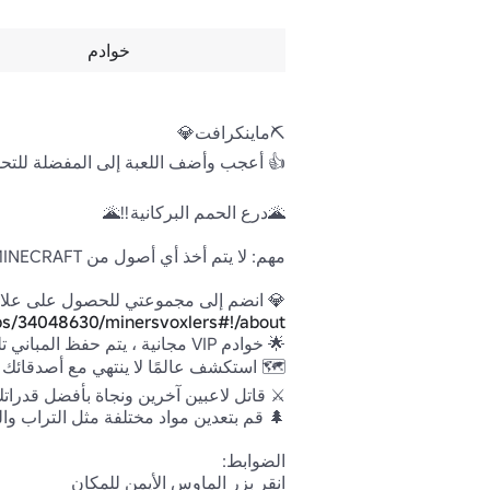
خوادم
💎 انضم إلى مجموعتي للحصول على علامة

ps/34048630/minersvoxlers#!/about