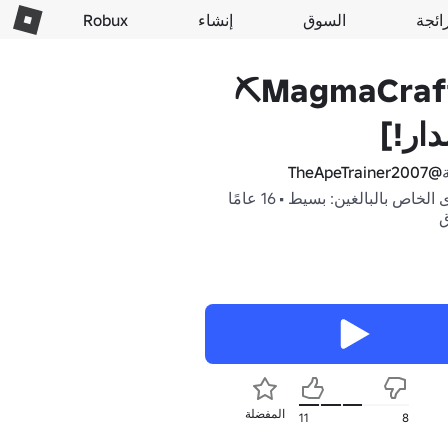
ائجة
السوق
إنشاء
Robux
💎MagmaCraft⛏️
ار!]
@TheApeTrainer2007
المحتوى الخاص بالبالغين: بسيط • 16 عامًا
ق
المفضلة
11
8