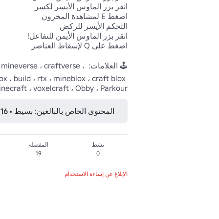
🕹️ العلامات: e ، craftverse
 ، build ، rtx ، mineblox ، craft blox 
necraft ، voxelcraft ، Obby ، Parkour
المحتوى الخاص بالبالغين: بسيط • 16 عامًا فما فوق
نشط
المفضلة
19
0
الإبلاغ عن إساءة الاستخدام