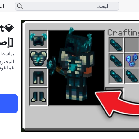
الر
[إصد
بواسطة
فما فو