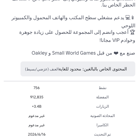
📱💻 يدعم مشغلي سطح المكتب والهاتف المحمول والكمبيوتر 
صنع مع ❤️ من قبل Small World Games و Oakley
المحتوى الخاص بالبالغين: محدود للغاية
العنف (عرَضي/بسيط)
نشط
756
المفضلة
912,835
الزيارات
3.4B+
المحادثة الصوتية
غير مدعوم
الكاميرا
غير مدعوم
تم التحديث
16‏/6‏/2026