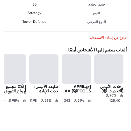
حجم الخادم
30
Strategy
النوع
Tower Defense
النوع الفرعي
الإبلاغ عن إساءة الاستخدام
ألعاب ينضم إليها الأشخاص أيضًا
رحلات الأنيمي
[🤹APRIL
طليعة الأنيمي:
[💀⛓️ مجتمع
[التحديث 😈]
FOOL'S🤡] AA
حدث الإبادة
أرواح التبييض]
الجزئية 2
المعركة الأخيرة
96%
في الأنيمي
349
95%
11.9K
96%
343
91%
125.4K