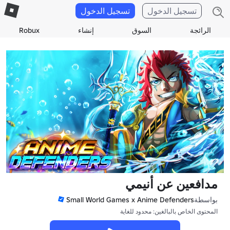
تسجيل الدخول
تسجيل الدخول
الرائجة
السوق
إنشاء
Robux
مدافعين عن أنيمي
بواسطة
Small World Games x Anime Defenders
المحتوى الخاص بالبالغين: محدود للغاية