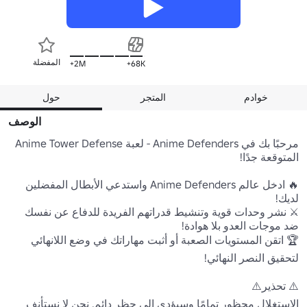
المفضلة
2M+
68K+
خوادم
المتجر
حول
الوصف
مرحبًا بك في Anime Defenders - لعبة Anime Tower Defense 
🔥 ادخل عالم Anime Defenders واستدعي الأبطال المفضلين 
⚔️ نشر وحدات قوية وتنشيط قدراتهم الفريدة للدفاع عن نفسك 
🏆 اتقن المستويات الصعبة أو أثبت مهاراتك في وضع اللانهائي 
الاستغلال محظور تمامًا وسيؤدي إلى حظر دائم. نحن لا نستأنف 