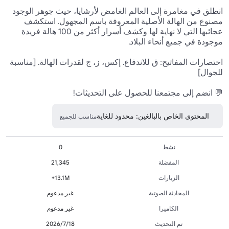
انطلق في مغامرة إلى العالم الغامض لأرشايا، حيث جوهر الوجود 
مصنوع من الهالة الأصلية المعروفة باسم المجهول. استكشف 
عجائبها التي لا نهاية لها وكشف أسرار أكثر من 100 هالة فريدة 
اختصارات المفاتيح: ق للاندفاع. إكس، ز، ج لقدرات الهالة. [مناسبة 
💬 انضم إلى مجتمعنا للحصول على التحديثات! 
المحتوى الخاص بالبالغين: محدود للغاية
مناسب للجميع
نشط
0
المفضلة
21,345
الزيارات
13.1M+
المحادثة الصوتية
غير مدعوم
الكاميرا
غير مدعوم
تم التحديث
18‏/7‏/2026