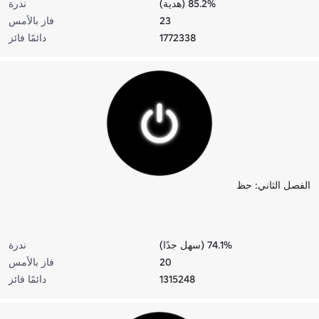
85.2% (هدية)
ندرة
23
فاز بالأمس
1772338
دائمًا فائز
الفصل الثاني: حظ
74.1% (سهل جدًا)
ندرة
20
فاز بالأمس
1315248
دائمًا فائز