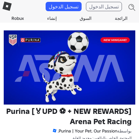
تسجيل الدخول
تسجيل الدخول
الرائجة
السوق
إنشاء
Robux
[UPD ⚽️ + NEW REWARDS🏅] Purina
Arena Pet Racing
بواسطة
Purina | Your Pet. Our Passion.
المحتوى الخاص بالبالغين: محدود للغاية