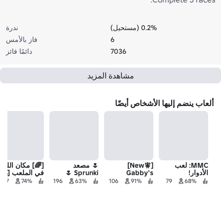
0.2% (مستحيل)
ندرة
6
فاز بالأمس
7036
دائمًا فائز
مشاهدة المزيد
ألعاب ينضم إليها الأشخاص أيضًا
MMC: لعب
[🧚New]
🌷 مصعد
[🌈] مكان اللع
الأدوار!
Gabby's
Sprunki 🌷
في الملعب [🏰]
Dollhouse
قصر Bouncy!
107
74%
196
63%
106
91%
79
68%
Official Tycoon