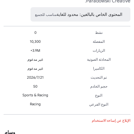
Paradowski Creative.
المحتوى الخاص بالبالغين: محدود للغاية
مناسب للجميع
نشط
0
المفضلة
10,300
الزيارات
3.9M+
المحادثة الصوتية
غير مدعوم
الكاميرا
غير مدعوم
تم التحديث
21‏/7‏/2026
حجم الخادم
50
Sports & Racing
النوع
Racing
النوع الفرعي
الإبلاغ عن إساءة الاستخدام
وسام