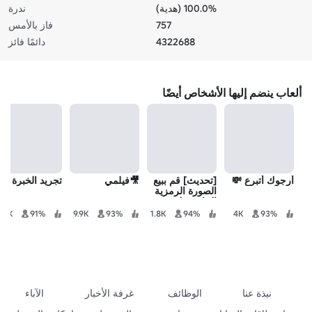
100.0% (هدية)
ندرة
757
فاز بالأمس
4322688
دائمًا فائز
ألعاب ينضم إليها الأشخاص أيضًا
أرجوك أتبرع 💸
[تحديث] قم ببيع
🎥فيلمي
تجريد الخبرة
الصورة الرمزية
الخاصة بك
1.5K
91%
9.9K
93%
1.8K
94%
4K
93%
نبذة عنا
الوظائف
غرفة الأخبار
الآباء