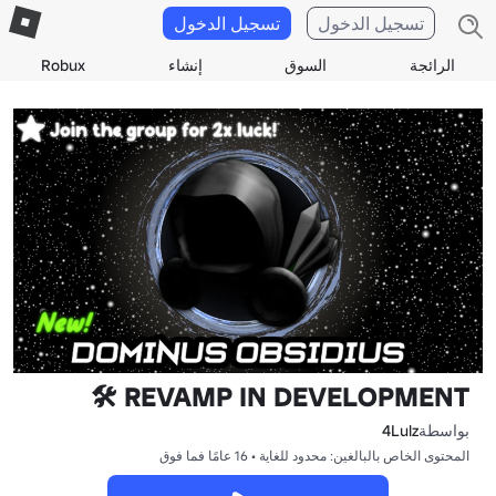
تسجيل الدخول
تسجيل الدخول
الرائجة
السوق
إنشاء
Robux
REVAMP IN DEVELOPMENT 🛠️
بواسطة
4Lulz
المحتوى الخاص بالبالغين: محدود للغاية • 16 عامًا فما فوق