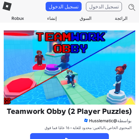
تسجيل الدخول
تسجيل الدخول
الرائجة
السوق
إنشاء
Robux
Teamwork Obby (2 Player Puzzles)
بواسطة
@Husslematic
المحتوى الخاص بالبالغين: محدود للغاية • 16 عامًا فما فوق