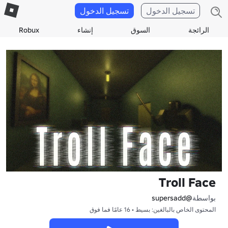
تسجيل الدخول
تسجيل الدخول
الرائجة
السوق
إنشاء
Robux
Troll Face
بواسطة
@supersadd
المحتوى الخاص بالبالغين: بسيط • 16 عامًا فما فوق