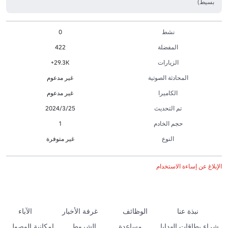
بسيط)
نشط
0
المفضلة
422
الزيارات
29.3K+
المحادثة الصوتية
غير مدعوم
الكاميرا
غير مدعوم
تم التحديث
25‏/3‏/2024
حجم الخادم
1
النوع
غير متوفرة
الإبلاغ عن إساءة الاستخدام
نبذة عنا
الوظائف
غرفة الأخبار
الآباء
شراء بطاقات الهدايا
مساعدة
الشروط
إمكانية الوصول