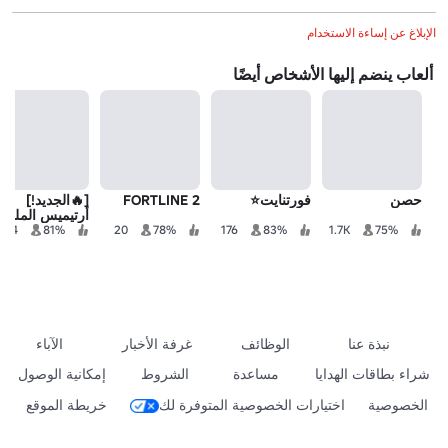
الإبلاغ عن إساءة الاستخدام
ألعاب ينضم إليها الأشخاص أيضًا
حصن
فورتنايت⭐
FORTLINE 2
[🔥الجديد!]
أرتيميس الملكية
74
81%
20
78%
176
83%
1.7K
75%
نبذة عنا
الوظائف
غرفة الأخبار
الآباء
شراء بطاقات الهدايا
مساعدة
الشروط
إمكانية الوصول
الخصوصية
اختيارات الخصوصية المتوفرة لك
خريطة الموقع