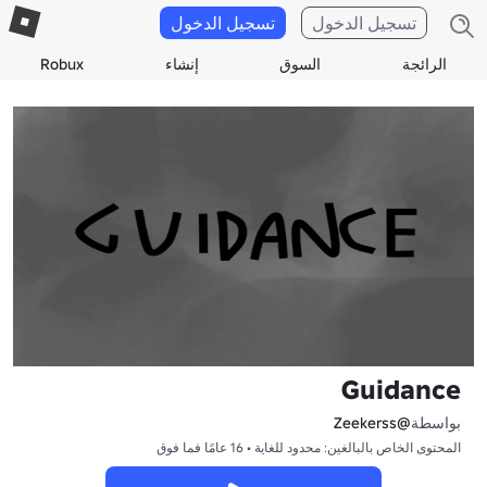
تسجيل الدخول
تسجيل الدخول
الرائجة
السوق
إنشاء
Robux
Guidance
بواسطة
@Zeekerss
المحتوى الخاص بالبالغين: محدود للغاية • 16 عامًا فما فوق