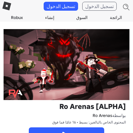
تسجيل الدخول
تسجيل الدخول
الرائجة
السوق
إنشاء
Robux
[ALPHA] Ro Arenas
بواسطة
Ro Arenas
المحتوى الخاص بالبالغين: بسيط • 16 عامًا فما فوق