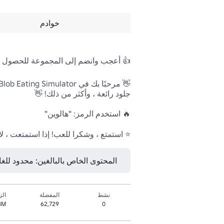
خوادم
⭐ استمتع ، وشكرا للعب! إذا استمتعت ، لا
المحتوى الخاص بالبالغين: محدود للغاية • 16 عامًا ف
نشط
المفضلة
الز
8M+
62,729
0