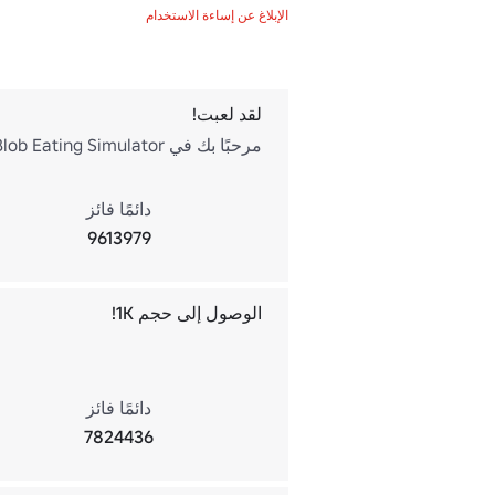
الإبلاغ عن إساءة الاستخدام
لقد لعبت!
مرحبًا بك في Blob Eating Simulator!
دائمًا فائز
9613979
الوصول إلى حجم 1K!
دائمًا فائز
7824436