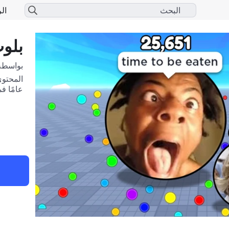
الر
بلوب
بواسطة
عامًا ف