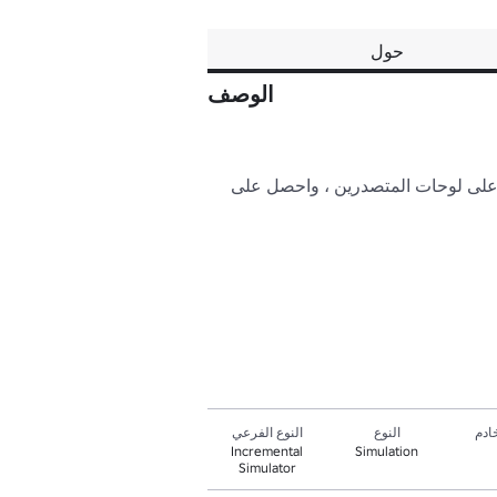
حول
الوصف
👋 مرحبًا بك في Blob Eating Simulator! أكل blobs لتصبح كبيرة وأكل لاعبين آخرين لتصبح الأكبر في الخادم! أعلى لوحات المتصدرين ، واحصل على 
ادم
النوع
النوع الفرعي
Incremental
Simulation
Simulator