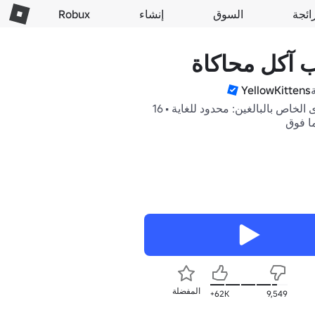
ائجة
السوق
إنشاء
Robux
 آكل محاكاة
YellowKittens
المحتوى الخاص بالبالغين: محدود للغاية • 16
ما فوق
المفضلة
62K+
9,549