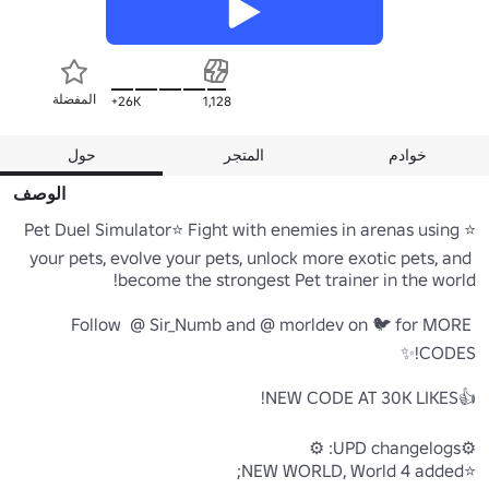
المفضلة
26K+
1,128
خوادم
المتجر
حول
الوصف
⭐Pet Duel Simulator⭐ Fight with enemies in arenas using 
your pets, evolve your pets, unlock more exotic pets, and 
Follow  @ Sir_Numb and @ morldev on 🐦 for MORE 