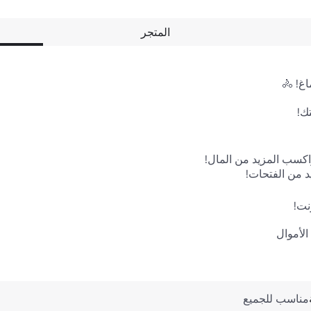
المتجر
يث
حجم الخادم
النوع
النوع الفرعي
مناسب للجميع
Incremental
Simulation
5