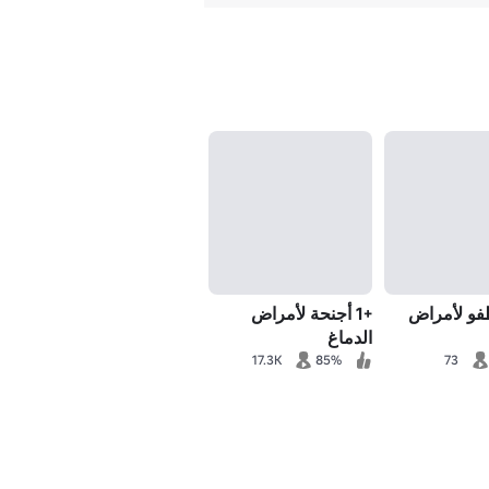
فو لأمراض
+1 أجنحة لأمراض
الدماغ
17.3K
85%
73