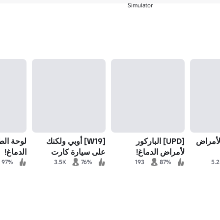
Simulator
 لأمراض
[UPD] الباركور
[W19] أوبي ولكنك
لوحة الط
لأمراض الدماغ!
على سيارة كارت
الدماغ!
97%
3.5K
76%
193
87%
5.2