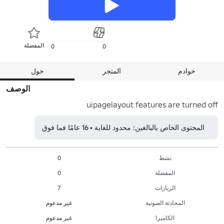
المفضلة
0
0
خوادم
المتجر
حول
الوصف
uipagelayout features are turned off
المحتوى الخاص بالبالغين: محدود للغاية • 16 عامًا فما فوق
نشط
0
المفضلة
0
الزيارات
7
المحادثة الصوتية
غير مدعوم
الكاميرا
غير مدعوم