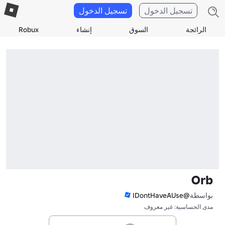
تسجيل الدخول
تسجيل الدخول
الرائجة
السوق
إنشاء
Robux
Orb
بواسطة
@IDontHaveAUse
مدى الحساسية: غير معروف