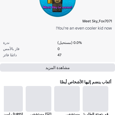
Meet Sky_Fox7071
You're an even cooler kid now!
0.0% (مستحيل)
ندرة
0
فاز بالأمس
47
دائمًا فائز
مشاهدة المزيد
ألعاب ينضم إليها الأشخاص أيضًا
قم بتعبئة الطلب!
مستشفى
[🦷] مستشفى
[UPD] رامين