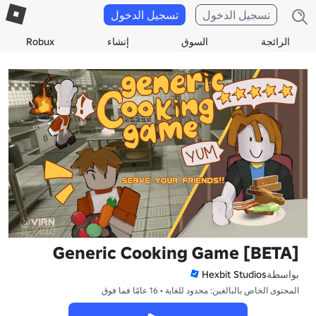
تسجيل الدخول
تسجيل الدخول
الرائجة
السوق
إنشاء
Robux
Generic Cooking Game [BETA]
بواسطة
Hexbit Studios
المحتوى الخاص بالبالغين: محدود للغاية • 16 عامًا فما فوق