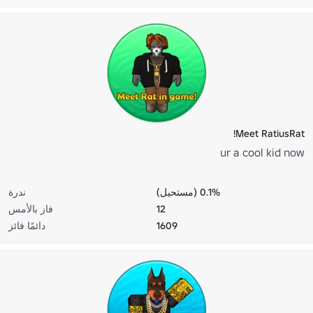
Meet RatiusRat!
ur a cool kid now
0.1% (مستحيل)
ندرة
12
فاز بالأمس
1609
دائمًا فائز