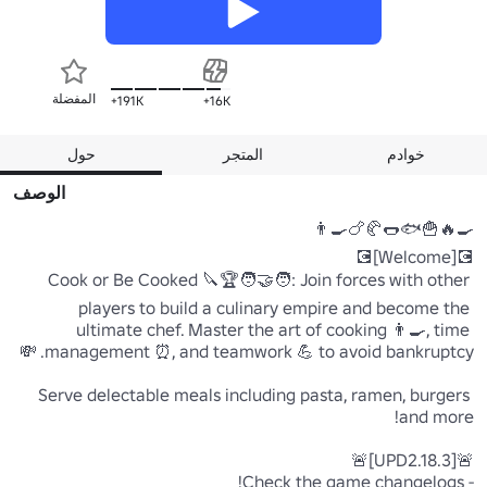
المفضلة
191K+
16K+
خوادم
المتجر
حول
الوصف
Cook or Be Cooked 🔪🏆🧑‍🤝‍🧑: Join forces with other 
players to build a culinary empire and become the 
ultimate chef. Master the art of cooking 👨‍🍳, time 
Serve delectable meals including pasta, ramen, burgers 