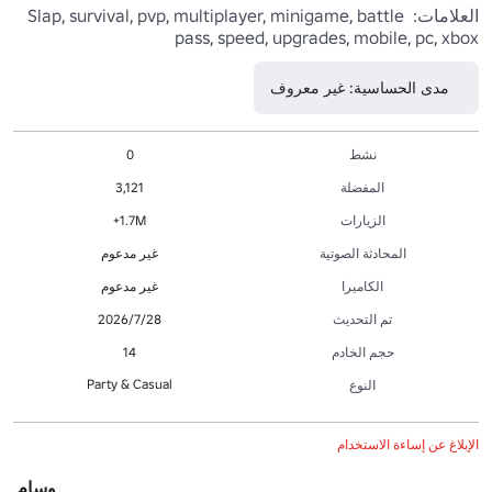
العلامات: Slap, survival, pvp, multiplayer, minigame, battle 
pass, speed, upgrades, mobile, pc, xbox
مدى الحساسية: غير معروف
نشط
0
المفضلة
3,121
الزيارات
1.7M+
المحادثة الصوتية
غير مدعوم
الكاميرا
غير مدعوم
تم التحديث
28‏/7‏/2026
حجم الخادم
14
Party & Casual
النوع
الإبلاغ عن إساءة الاستخدام
وسام