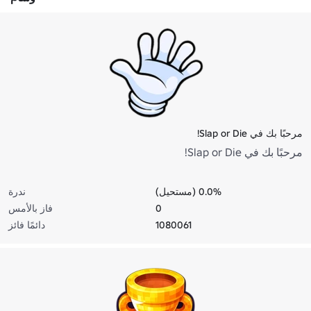
مرحبًا بك في Slap or Die!
مرحبًا بك في Slap or Die!
0.0% (مستحيل)
ندرة
0
فاز بالأمس
1080061
دائمًا فائز