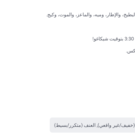
(خفيف/غير واقعي), العنف (متكرر/بسيط)