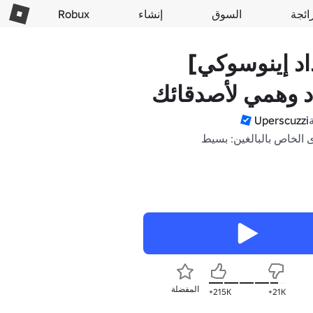
ائجة
السوق
إنشاء
Robux
د إينوسوكي]
د وهمي لأصدقائك
Uperscuzzi
 الخاص بالبالغين: بسيط
المفضلة
215K+
21K+