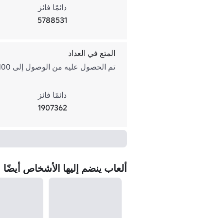
دائمًا فائز
5788531
المتع في العداد
تم الحصول عليه من الوصول إلى 100 عدادًا. 100 عداد ... واو .. لقد ضربت ما يصل إلى 100 مرة ...
دائمًا فائز
1907362
ألعاب ينضم إليها الأشخاص أيضًا