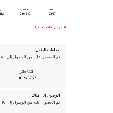
نشط
المفضلة
الز
3M+
266,517
2,517
الإبلاغ عن إساءة الاستخدام
خطوات الطفل
تم الحصول عليه من الوصول إلى 1 عداد. ربما تكون قد انضممت للتو. مجرد خطوتك الأولى في رحلة طويلة.
دائمًا فائز
10993757
الوصول إلى هناك
تم الحصول عليه من الوصول إلى 10 عدادًا. 1/5 من الطريق إلى الهدم!! ليس كئيبًا جدًا ، لكن لا يزال ليس كثيرًا.