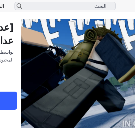
الر
[عدا
عدا
بواسطة
المحتوى