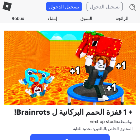
تسجيل الدخول
تسجيل الدخول
الرائجة
السوق
إنشاء
Robux
+ 1 قفزة الحمم البركانية ل Brainrots!
بواسطة
next up studio
المحتوى الخاص بالبالغين: محدود للغاية