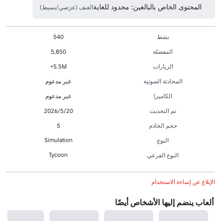
المحتوى الخاص بالبالغين: محدود للغاية
العنف (عرَضي/بسيط)
نشط
540
المفضلة
5,850
الزيارات
5.5M+
المحادثة الصوتية
غير مدعوم
الكاميرا
غير مدعوم
تم التحديث
20‏/5‏/2026
حجم الخادم
5
Simulation
النوع
Tycoon
النوع الفرعي
الإبلاغ عن إساءة الاستخدام
ألعاب ينضم إليها الأشخاص أيضًا