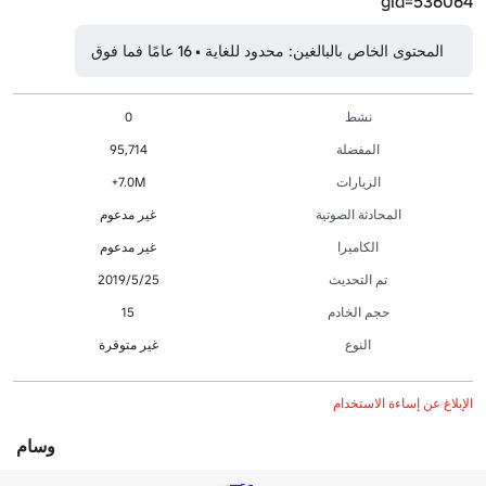
gid=536064
المحتوى الخاص بالبالغين: محدود للغاية • 16 عامًا فما فوق
نشط
0
المفضلة
95,714
الزيارات
7.0M+
المحادثة الصوتية
غير مدعوم
الكاميرا
غير مدعوم
تم التحديث
25‏/5‏/2019
حجم الخادم
15
النوع
غير متوفرة
الإبلاغ عن إساءة الاستخدام
وسام