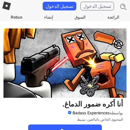
تسجيل الدخول
تسجيل الدخول
الرائجة
السوق
إنشاء
Robux
أنا أكره ضمور الدماغ.
بواسطة
Badass Experiences
المحتوى الخاص بالبالغين: بسيط