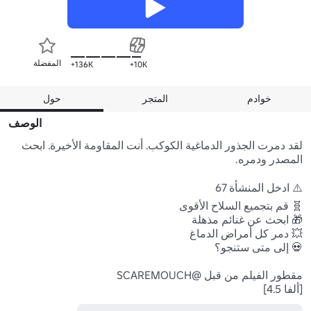
المفضلة
136K+
10K+
خوادم
المتجر
حول
الوصف
لقد دمرت الجذور الدماغية الكوكب. أنت المقاومة الأخيرة. ابحث 
[ألفا 4.5]