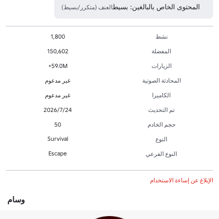
المحتوى الخاص بالبالغين: بسيط
العنف (متكرر/بسيط)
نشط
1,800
المفضلة
150,602
الزيارات
59.0M+
المحادثة الصوتية
غير مدعوم
الكاميرا
غير مدعوم
تم التحديث
24‏/7‏/2026
حجم الخادم
50
Survival
النوع
Escape
النوع الفرعي
الإبلاغ عن إساءة الاستخدام
وسام