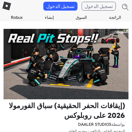
تسجيل الدخول
تسجيل الدخول
الرائجة
السوق
إنشاء
Robux
(إيقافات الحفر الحقيقية) سباق الفورمولا
2026 على روبلوكس
بواسطة
DAALER STUDIOS
المحتوى الخاص بالبالغين: محدود للغاية