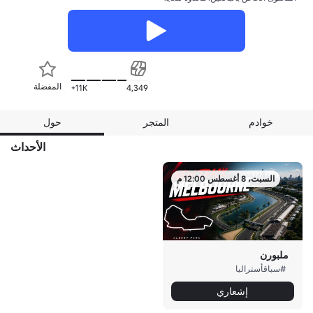
المفضلة
11K+
4,349
خوادم
المتجر
حول
الأحداث
السبت، 8 أغسطس 12:00 م
ملبورن
#سباقأستراليا
إشعاري