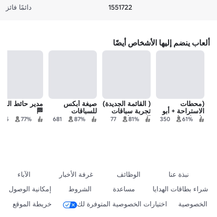
1551722
دائمًا فائز
ألعاب ينضم إليها الأشخاص أيضًا
(محطات
( القائمة الجديدة)
صيغة أبكس
مدير حائط الحف
الاستراحة + أبو
تجربة سباقات
للسباقات
🏁
ظبي) سباق
الفورمولا
365
77%
681
87%
77
81%
350
61%
سيارات التجول
في روبلوكس
نبذة عنا
الوظائف
غرفة الأخبار
الآباء
شراء بطاقات الهدايا
مساعدة
الشروط
إمكانية الوصول
الخصوصية
اختيارات الخصوصية المتوفرة لك
خريطة الموقع