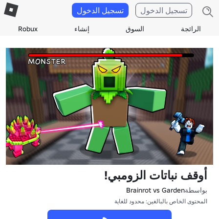
تسجيل الدخول
تسجيل الدخول
الرائجة
السوق
إنشاء
Robux
أوقف نباتات الزومبي!
بواسطة
Brainrot vs Garden
المحتوى الخاص بالبالغين: محدود للغاية