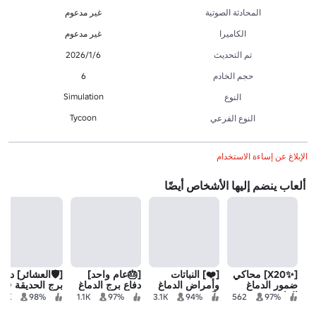
المحادثة الصوتية
غير مدعوم
الكاميرا
غير مدعوم
تم التحديث
6‏/1‏/2026
حجم الخادم
6
Simulation
النوع
Tycoon
النوع الفرعي
الإبلاغ عن إساءة الاستخدام
ألعاب ينضم إليها الأشخاص أيضًا
[✨X20] محاكي
[❤️] النباتات
[🎂عام واحد]
[🛡️العشائر] دفاع
ضمور الدماغ
وأمراض الدماغ
دفاع برج الدماغ
برج الحديقة 🌻
النباتي
🌻
.7K
98%
1.1K
97%
3.1K
94%
562
97%