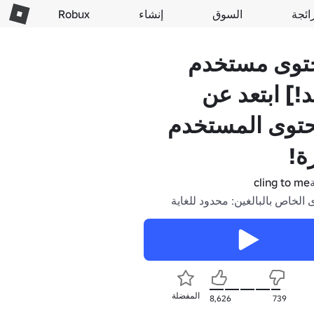
ائجة
السوق
إنشاء
Robux
توى مستخدم
!] ابتعد عن
حتوى المستخدم
ة!
cling to me
 الخاص بالبالغين: محدود للغاية
المفضلة
8,626
739