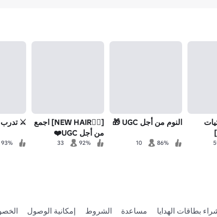
يات
النوم من أجل UGC 🎁
[💇‍♀️NEW HAIR] اجمع
⚔️ تدرب عل
من أجل UGC❤️
93%
33
92%
10
86%
5
راء بطاقات الهدايا
مساعدة
الشروط
إمكانية الوصول
الخصو