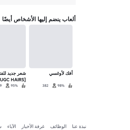
ألعاب ينضم إليها الأشخاص أيضًا
أفك لأوغسي
شعر جديد للفت
[UGC HAIRS]
9
95%
382
98%
نبذة عنا
الوظائف
غرفة الأخبار
الآباء
ش