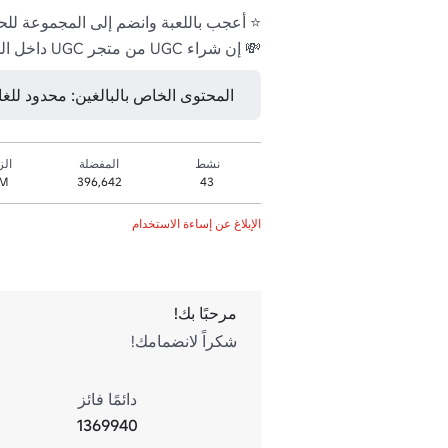
⭐ أعجب باللعبة وانضم إلى المجموعة للحصول على 10 آلاف
💸 إن شراء UGC من متجر UGC داخل اللعبة يمنحك 1000 نقطة لكل عملية شراء!
المحتوى الخاص بالبالغين: محدود للغا
نشط
المفضلة
الز
M+
396,642
43
الإبلاغ عن إساءة الاستخدام
مرحبًا بك!
شكراً لانضمامك!
دائمًا فائز
1369940