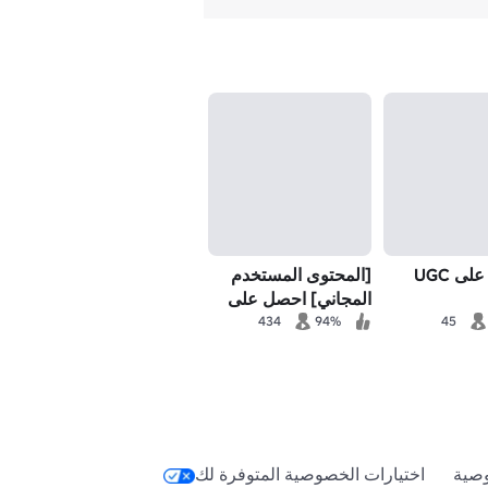
ى UGC
[المحتوى المستخدم
المجاني] احصل على
صورتك الرمزية! ✨
434
94%
45
صية
اختيارات الخصوصية المتوفرة لك