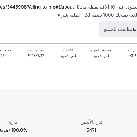
 نقطة مجانًا: 
es/34459087/cling-to-me#!/about
ية
مناسب للجميع
يارات
المحادثة الصوتية
الكاميرا
تم التحديث
حجم الخ
3.2
غير مدعوم
غير مدعوم
17‏/7‏/2026
25
فاز بالأمس
ندرة
5471
100.0% (هدية)