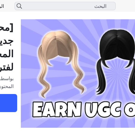
الر
[مح
جديد
الم
لفتر
بواسطة
المحتوى