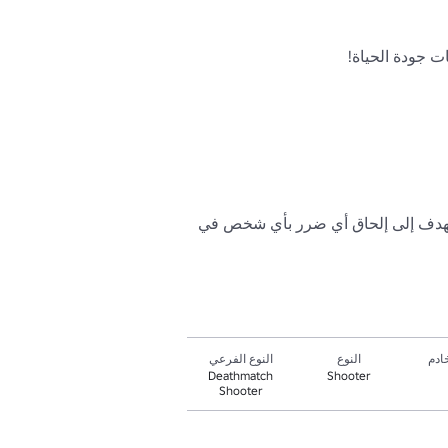
📝 الأصول المعروضة مملوكة لشركة ROLVe والمساهمين فيها. هذه اللعبة مصممة فقط لأغراض الاستذكار ولا تهدف إلى إلحاق أي ضرر بأي شخص في 
ادم
النوع
النوع الفرعي
Deathmatch
Shooter
Shooter