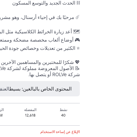
شركة ROLVe أو يتصل بها. 
المحتوى الخاص بالبالغين: بسيط
العنف
نشط
المفضلة
الز
M+
12,618
40
الإبلاغ عن إساءة الاستخدام