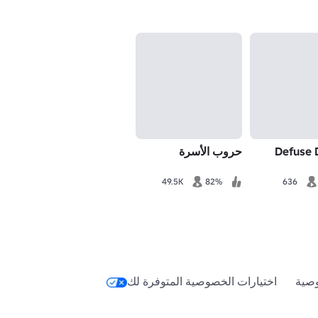
Defuse 
حروب الأسرة
49.5K
82%
636
صية
اختيارات الخصوصية المتوفرة لك