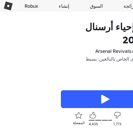
ائجة
السوق
إنشاء
Robux
حياء أرسنال
2
Arsenal Revivals
 الخاص بالبالغين: بسيط
المفضلة
4,435
1,773