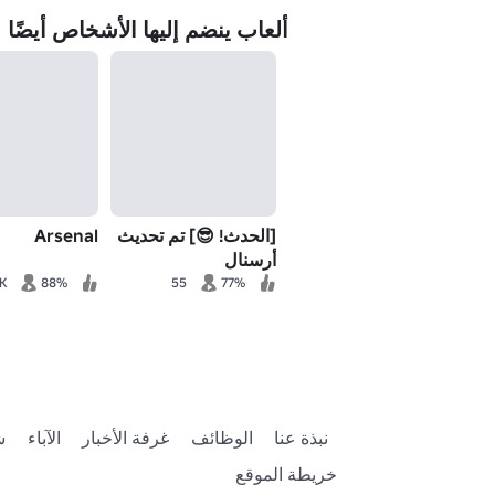
ألعاب ينضم إليها الأشخاص أيضًا
[الحدث! 😎] تم تحديث
Arsenal
أرسنال
K
88%
55
77%
نبذة عنا
الوظائف
غرفة الأخبار
الآباء
ش
خريطة الموقع