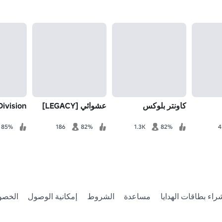
كاونتر بلوكس
عشوائي [LEGACY]
Division
85%
186
82%
1.3K
82%
4
راء بطاقات الهدايا
مساعدة
الشروط
إمكانية الوصول
الخصو