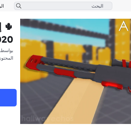
الر
🌵 إ
020
بواسطة
المحتوى