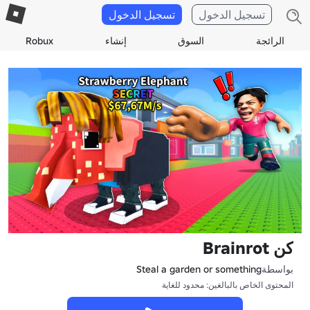
تسجيل الدخول
تسجيل الدخول
الرائجة
السوق
إنشاء
Robux
كن Brainrot
بواسطة
Steal a garden or something
المحتوى الخاص بالبالغين: محدود للغاية