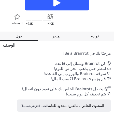
المفضلة
93K+
10K+
خوادم
المتجر
حول
الوصف
🎊 يتم تحديثه كل يوم سبت!
المحتوى الخاص بالبالغين: محدود للغاية
العنف (عرَضي/بسيط)