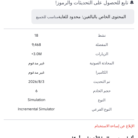
🔔 تابع للحصول على التحديثات والرموز! 
المحتوى الخاص بالبالغين: محدود للغاية
مناسب للجميع
نشط
18
المفضلة
9,468
الزيارات
3.0M+
المحادثة الصوتية
غير مدعوم
الكاميرا
غير مدعوم
تم التحديث
3‏/8‏/2026
حجم الخادم
6
Simulation
النوع
Incremental Simulator
النوع الفرعي
الإبلاغ عن إساءة الاستخدام