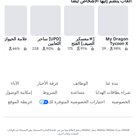
ألعاب ينضم إليها الأشخاص أيضًا
My Dragon
[☀معسكر
[UPD] ساحر
علامة الحيوان
Tycoon X
الصيف] الفتح
الثعابين
والصنع: الجنة
344
66%
228
90%
175
91%
39
94%
القديمة
نبذة عنا
الوظائف
غرفة الأخبار
الآباء
شراء بطاقات الهدايا
مساعدة
الشروط
إمكانية الوصول
الخصوصية
اختيارات الخصوصية المتوفرة لك
خريطة الموقع
©2026 شركة Roblox. Roblox، شعار Roblox و تخيل الطاقة هما من بين علاماتنا التجارية المسجلة وغير المسجلة في الولايات
المتحدة وبلدان أخرى.