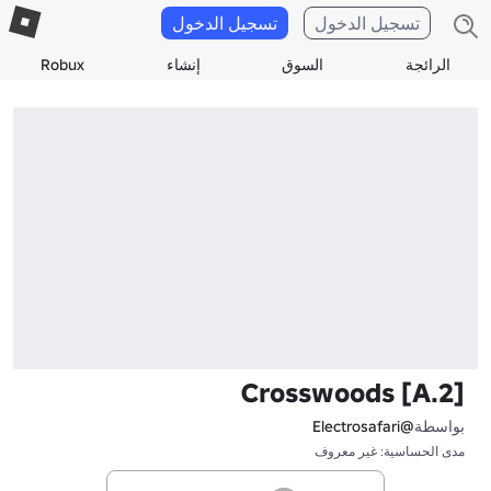
تسجيل الدخول
تسجيل الدخول
الرائجة
السوق
إنشاء
Robux
Crosswoods [A.2]
بواسطة
@Electrosafari
مدى الحساسية: غير معروف