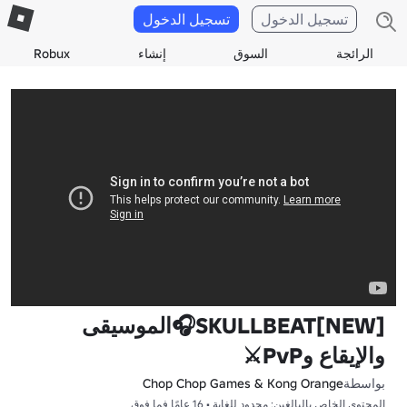
تسجيل الدخول
تسجيل الدخول
الرائجة
السوق
إنشاء
Robux
[NEW]SKULLBEAT🎧الموسيقى
والإيقاع وPvP⚔️
بواسطة
Chop Chop Games & Kong Orange
المحتوى الخاص بالبالغين: محدود للغاية • 16 عامًا فما فوق