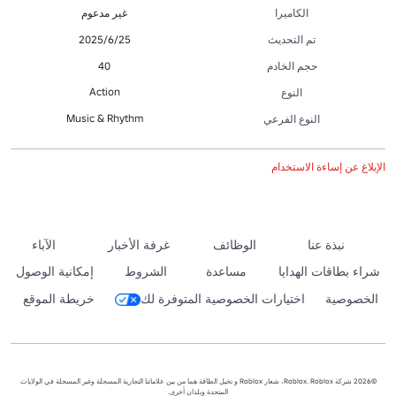
الكاميرا
غير مدعوم
تم التحديث
25‏/6‏/2025
حجم الخادم
40
Action
النوع
Music & Rhythm
النوع الفرعي
الإبلاغ عن إساءة الاستخدام
نبذة عنا
الوظائف
غرفة الأخبار
الآباء
شراء بطاقات الهدايا
مساعدة
الشروط
إمكانية الوصول
الخصوصية
اختيارات الخصوصية المتوفرة لك
خريطة الموقع
©2026 شركة Roblox. Roblox، شعار Roblox و تخيل الطاقة هما من بين علاماتنا التجارية المسجلة وغير المسجلة في الولايات
المتحدة وبلدان أخرى.