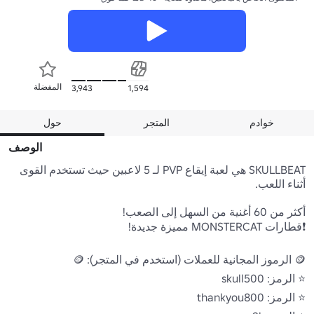
المفضلة
3,943
1,594
خوادم
المتجر
حول
الوصف
SKULLBEAT هي لعبة إيقاع PVP لـ 5 لاعبين حيث تستخدم القوى 