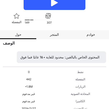
المفضلة
149
307
خوادم
المتجر
حول
الوصف
المحتوى الخاص بالبالغين: محدود للغاية • 16 عامًا فما فوق
نشط
0
المفضلة
442
الزيارات
1.8M+
المحادثة الصوتية
غير مدعوم
الكاميرا
غير مدعوم
تم التحديث
27‏/2‏/2026