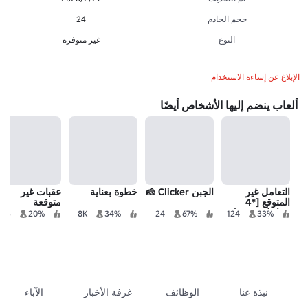
حجم الخادم
24
النوع
غير متوفرة
الإبلاغ عن إساءة الاستخدام
ألعاب ينضم إليها الأشخاص أيضًا
التعامل غير
الجبن Clicker 🧀
خطوة بعناية
عقبات غير
المتوقع [*4
متوقعة
مراحل جديدة]
13
20%
8K
34%
24
67%
124
33%
نبذة عنا
الوظائف
غرفة الأخبار
الآباء