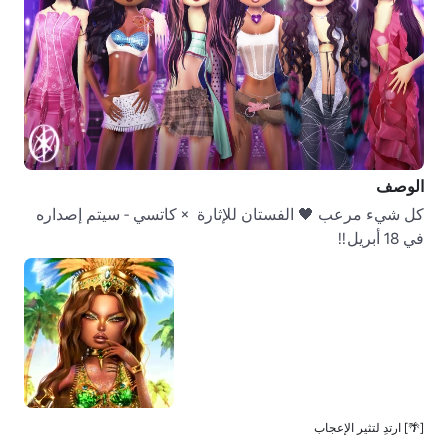
الوصف
كل شيء مرعب 🖤 الفستان للإثارة  × كاتسي - سيتم إصداره 
في 18 أبريل!! 

[🌴] ارتدِ لتثير الإعجاب