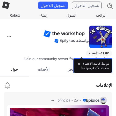
تسجيل الدخول
تسجيل الدخول
الرائجة
السوق
إنشاء
Robux
the workshopᅠ
بواسطة
Epilykos
32.8K+ الأعضاء
Join our community server for game news & updates!
تم نقل قائمة الأعضاء
يمكنك الآن عرضها هنا
المنتسبين
المتجر
الأحداث
حول
الإعلامات
Epixios
principa
•
2w
•