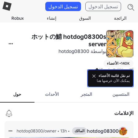
تسجيل الدخول
تسجيل الدخول
الرائجة
السوق
إنشاء
Robux
ホットの鯖 hotdog08300s
server
بواسطة
hotdog08300
140K+ الأعضاء
↓サブグループ

تم نقل قائمة الأعضاء
يمكنك الآن عرضها هنا
المزيد
https://www.roblox.com/ja/communities/35546840/unnamed
المنتسبين
المتجر
الأحداث
حول
الإعلامات
hotdog08300
hotdog08300/owner
•
13h
•
المالك