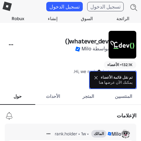
تسجيل الدخول
تسجيل الدخول
الرائجة
السوق
إنشاء
Robux
whatever_dev()
بواسطة
Milo
132.1K+ الأعضاء
تم نقل قائمة الأعضاء
يمكنك الآن عرضها هنا
المزيد
المنتسبين
المتجر
الأحداث
حول
3. VOXEL DESTRUCT 2.
الإعلامات
Milo
rank.holder
•
1w
•
المالك