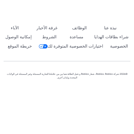
نبذة عنا
الوظائف
غرفة الأخبار
الآباء
شراء بطاقات الهدايا
مساعدة
الشروط
إمكانية الوصول
الخصوصية
اختيارات الخصوصية المتوفرة لك
خريطة الموقع
©2026 شركة Roblox. Roblox، شعار Roblox و تخيل الطاقة هما من بين علاماتنا التجارية المسجلة وغير المسجلة في الولايات
المتحدة وبلدان أخرى.