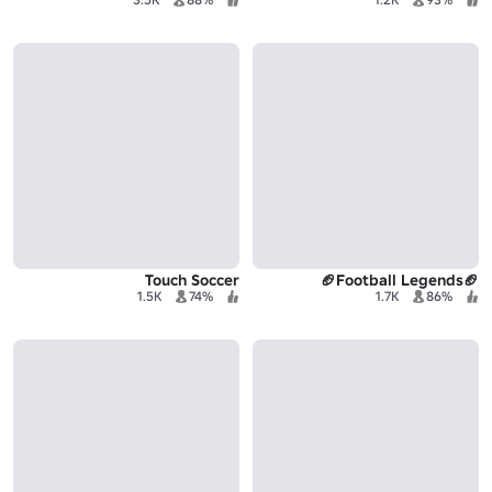
Touch Soccer
🏈Football Legends🏈
1.5K
74%
1.7K
86%