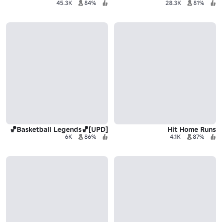
45.3K
84%
28.3K
81%
[UPD]🏀Basketball Legends🏀
Hit Home Runs
6K
86%
4.1K
87%