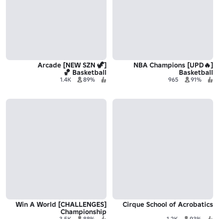
[🦖 NEW SZN] Arcade
[🔥UPD] NBA Champions
Basketball 🏀
Basketball
1.4K
89%
965
91%
[CHALLENGES] Win A World
Cirque School of Acrobatics
Championship
3.5K
88%
1.2K
93%