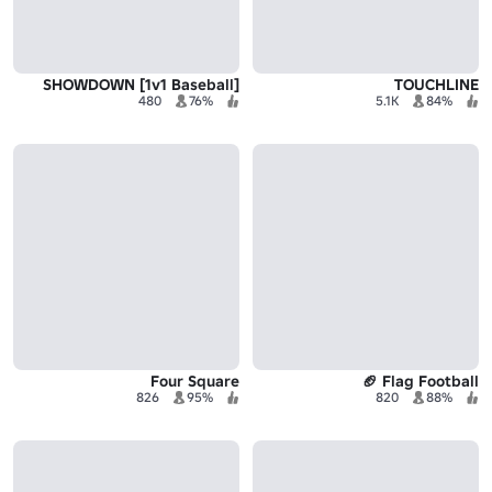
SHOWDOWN [1v1 Baseball]
TOUCHLINE
480
76%
5.1K
84%
Four Square
Flag Football 🏈
826
95%
820
88%