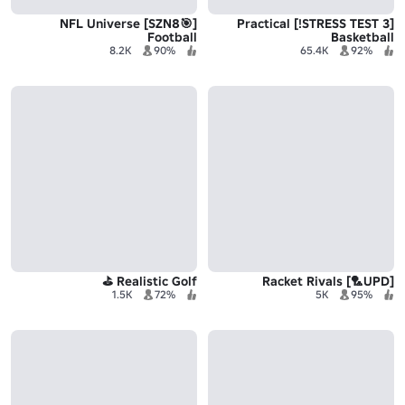
[🎯SZN8] NFL Universe
[STRESS TEST 3!] Practical
Football
Basketball
8.2K
90%
65.4K
92%
Realistic Golf ⛳
[UPD🏸] Racket Rivals
1.5K
72%
5K
95%