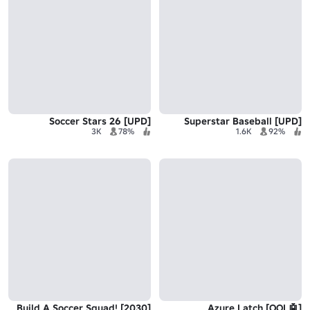
[UPD] Soccer Stars 26
[UPD] Superstar Baseball
3K
78%
1.6K
92%
Build A Soccer Squad! [2030]
[🤖QOL] Azure Latch