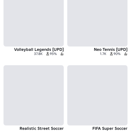
[UPD] Volleyball Legends
[UPD] Neo Tennis
37.8K
95%
1.7K
90%
Realistic Street Soccer
FIFA Super Soccer