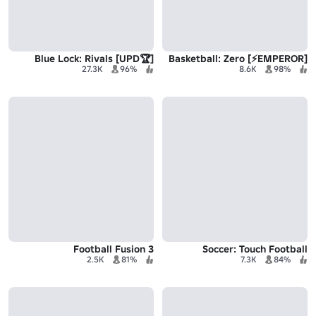
[🏆UPD] Blue Lock: Rivals
[EMPEROR⚡] Basketball: Zero
27.3K
96%
8.6K
98%
Football Fusion 3
Soccer: Touch Football
2.5K
81%
7.3K
84%