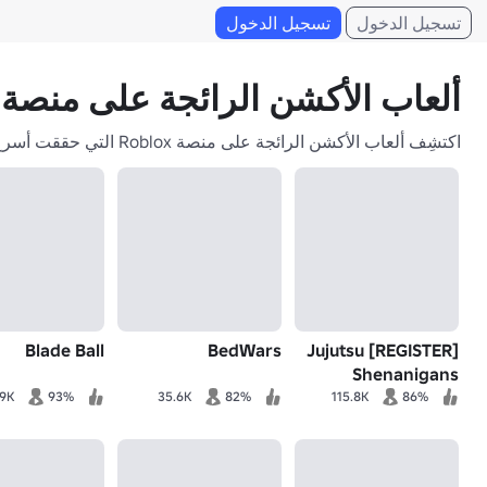
تسجيل الدخول
تسجيل الدخول
ألعاب الأكشن الرائجة على منصة Roblox
اكتشِف ألعاب الأكشن الرائجة على منصة Roblox التي حققت أسرع نمو (من حيث وقت اللعب) خلال الأسبوعين الماضيين.
Blade Ball
BedWars
[REGISTER] Jujutsu
Shenanigans
.9K
93%
35.6K
82%
115.8K
86%