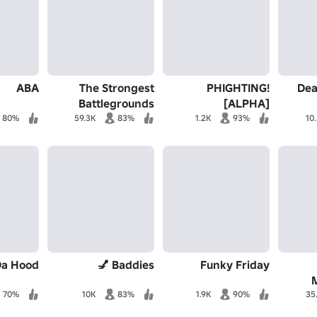
ABA
The Strongest
PHIGHTING!
Battlegrounds
[ALPHA]
80%
59.3K
83%
1.2K
93%
10
a Hood ⚽
Baddies 💅
Funky Friday
70%
10K
83%
1.9K
90%
35