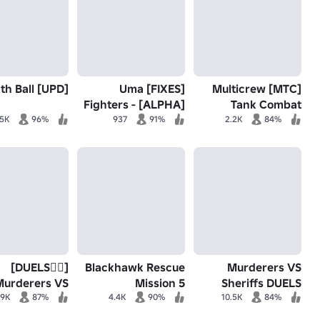
[UPD] Death Ball
[FIXES] Uma
[MTC] Multicrew
Fighters - [ALPHA]
Tank Combat
.5K
96%
937
91%
2.2K
84%
[🧙‍♀️DUELS]
Blackhawk Rescue
Murderers VS
Murderers VS
Mission 5
Sheriffs DUELS
Sheriffs
.9K
87%
4.4K
90%
10.5K
84%