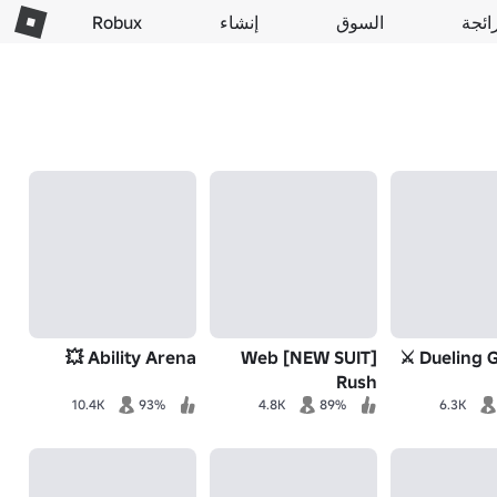
ائجة
السوق
إنشاء
Robux
Ability Arena 💥
[NEW SUIT] Web
Dueling Gr
Rush
10.4K
93%
4.8K
89%
6.3K