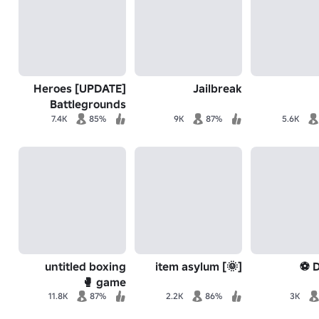
[UPDATE] Heroes
Jailbreak
Battlegrounds
7.4K
85%
9K
87%
5.6K
untitled boxing
[🌞] item asylum
D
game 🥊
11.8K
87%
2.2K
86%
3K