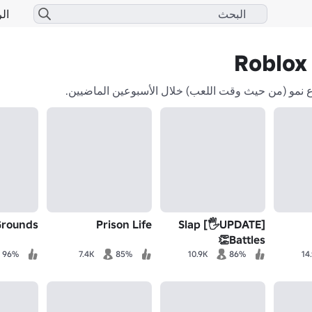
الر
ounds ⚔️
Prison Life
[UPDATE🖐️] Slap
Battles👏
96%
7.4K
85%
10.9K
86%
14