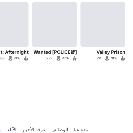
t: Afternight
Wanted [POLICE🚨]
Valley Prison
788
91%
5.7K
97%
2K
78%
نبذة عنا
الوظائف
غرفة الأخبار
الآباء
ش