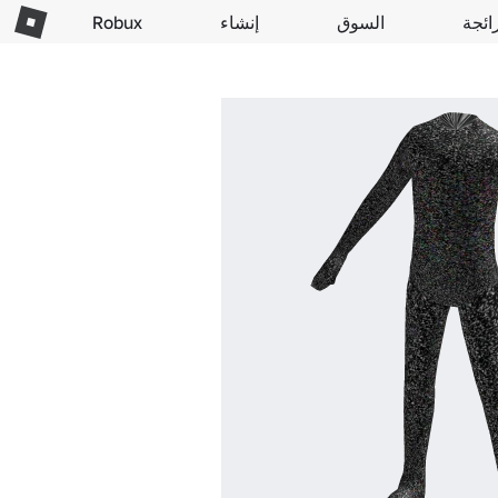
ائجة
السوق
إنشاء
Robux