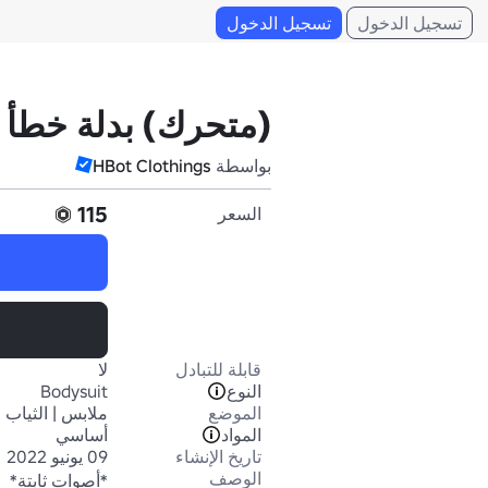
تسجيل الدخول
تسجيل الدخول
(متحرك) بدلة خطأ ث
بواسطة
HBot Clothings
115
السعر
قابلة للتبادل
لا
النوع
Bodysuit
الموضع
ملابس | الثياب 
المواد
أساسي
تاريخ الإنشاء
09 يونيو 2022
الوصف