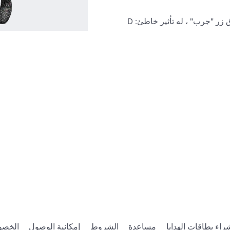
 زر "جرب" ، له تأثير خاطئ: D
راء بطاقات الهدايا
مساعدة
الشروط
إمكانية الوصول
الخصو