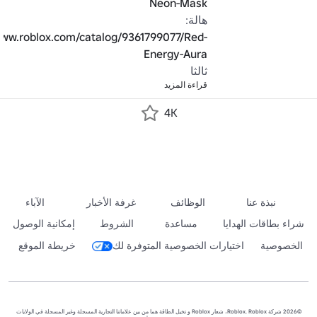
Neon-Mask
هالة: 
www.roblox.com/catalog/9361799077/Red-
Energy-Aura
ثالثا
قراءة المزيد
4K
نبذة عنا
الوظائف
غرفة الأخبار
الآباء
شراء بطاقات الهدايا
مساعدة
الشروط
إمكانية الوصول
الخصوصية
اختيارات الخصوصية المتوفرة لك
خريطة الموقع
©2026 شركة Roblox. Roblox، شعار Roblox و تخيل الطاقة هما من بين علاماتنا التجارية المسجلة وغير المسجلة في الولايات