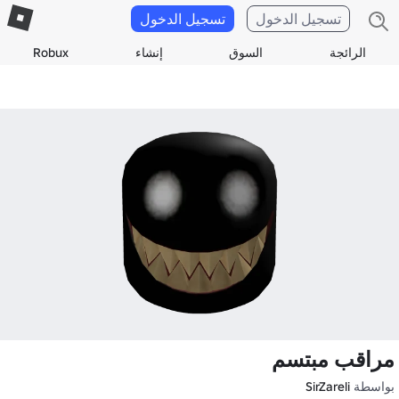
تسجيل الدخول
تسجيل الدخول
الرائجة
السوق
إنشاء
Robux
مراقب مبتسم
بواسطة
SirZareli