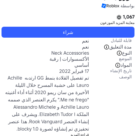
بواسطة
Roblox
1,067
معاينة المزيد
الموزعون
شراء
قابلة للتبادل
نعم
مدة التعليق
نعم
النوع
Neck Accessories
الموضع
الأكسسوارات | رقبة
المواد
أساسي
تاريخ الإنشاء
17 فبراير 2022
الوصف
تم تفصيل القلادة بنمط GG ارتدىه Achille 
Lauro على خشبة المسرح خلال الليلة 
الأخيرة من سان ريمو 2020 أثناء أداء أغنيته 
"Me ne frego." يكرم العنصر الذي صممه 
Achille Lauro و Alessandro Michele 
الملكة Elizabeth Tudor I. ويشرف على 
إنشاء العنصر Rook Vanguard. هذا عنصر 
تحفيزي تم إنشاؤه لصورة 1.0 blocky.
قراءة المزيد