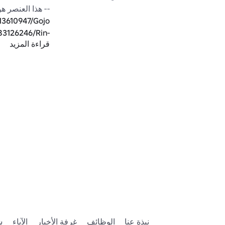
-- هذا العنصر 

13610947/Gojo
83126246/Rin-
قراءة المزيد
flow
151761516/Rin-
lue-Lock-UGC
45402568/Rin-
lue-Lock-UGC
069698193/Rin
نبذة عنا
الوظائف
غرفة الأخبار
الآباء
ش