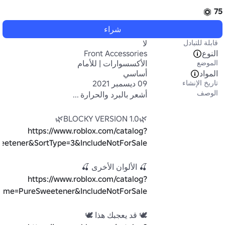
75
شراء
قابلة للتبادل
لا
النوع
Front Accessories
الموضع
الأكسسوارات | للأمام
المواد
أساسي
تاريخ الإنشاء
09 ديسمبر 2021
الوصف
🌿1.0 BLOCKY VERSION🌿

https://www.roblox.com/catalog?
etener&SortType=3&IncludeNotForSale
🍒 الألوان الأخرى 🍒

https://www.roblox.com/catalog?
ame=PureSweetener&IncludeNotForSale
🕊 قد يعجبك هذا 🕊
