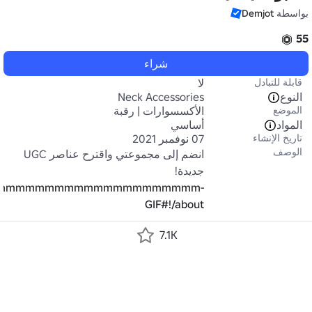
بواسطة
Demjot
55
شراء
قابلة للتبادل
لا
النوع
Neck Accessories
الموضع
الأكسسوارات | رقبة
المواد
أساسي
تاريخ الإنشاء
07 نوفمبر 2021
الوصف
انضم إلى مجموعتي واقترح عناصر UGC 
جديدة!

mmmmmmmmmmmmmmmmmmmmmmmmmm-
GIF#!/about
7.1K