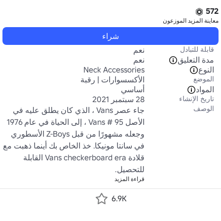
572
معاينة المزيد
الموزعون
شراء
قابلة للتبادل
نعم
مدة التعليق
نعم
النوع
Neck Accessories
الموضع
الأكسسوارات | رقبة
المواد
أساسي
تاريخ الإنشاء
28 سبتمبر 2021
الوصف
جاء عصر Vans ، الذي كان يطلق عليه في 
الأصل Vans # 95 ، إلى الحياة في عام 1976 
وجعله مشهورًا من قبل Z-Boys الأسطوري 
في سانتا مونيكا. خذ الخاص بك أينما ذهبت مع 
قلادة Vans checkerboard era القابلة 
للتحصيل.
قراءة المزيد
6.9K