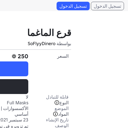
تسجيل الدخول
تسجيل الدخول
قرع الماغما
بواسطة
SoFlyyDinero
250
السعر
قابلة للتبادل
لا
النوع
Full Masks
الموضع
الأكسسوارات | 
المواد
أساسي
تاريخ الإنشاء
23 سبتمبر 2021
الوصف