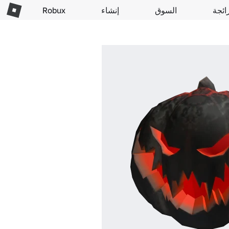
ائجة
السوق
إنشاء
Robux