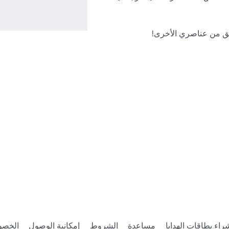
ق من عناصري الأخرى! 
https://www.roblox
13&Subcategory=40&CreatorName=junozy&SortType=2&SortA
هل لديك فكرة عن UGC؟ انضم إلى مجموعتي في 
https://www.roblox.com/g
راء بطاقات الهدايا
مساعدة
الشروط
إمكانية الوصول
الخصو