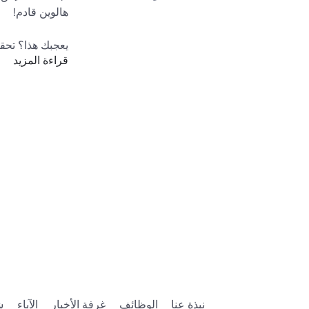
يعجبك هذا؟ تحق
قراءة المزيد
.com/catalog?
ggregation=5
Roblox وأخبرني بذلك! أبحث في جميع الاقتراحات: 
roups/5640967
نبذة عنا
الوظائف
غرفة الأخبار
الآباء
ش